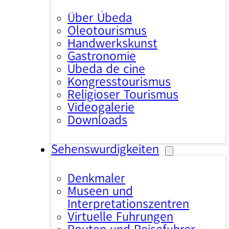
Über Úbeda
Oleotourismus
Handwerkskunst
Gastronomie
Úbeda de cine
Kongresstourismus
Religiöser Tourismus
Videogalerie
Downloads
Sehenswürdigkeiten
Denkmäler
Museen und
Interpretationszentren
Virtuelle Führungen