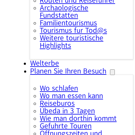
Routen und Reiseführer
Archäologische
Fundstätten
Familientourismus
Tourismus für Tod@s
Weitere touristische
Highlights
Welterbe
Planen Sie Ihren Besuch
Wo schlafen
Wo man essen kann
Reisebüros
Úbeda in 3 Tagen
Wie man dorthin kommt
Geführte Touren
Öffnungszeiten und