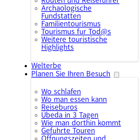
Routen und Reiseführer
Archäologische
Fundstätten
Familientourismus
Tourismus für Tod@s
Weitere touristische
Highlights
Welterbe
Planen Sie Ihren Besuch
Wo schlafen
Wo man essen kann
Reisebüros
Úbeda in 3 Tagen
Wie man dorthin kommt
Geführte Touren
Öffnungszeiten und