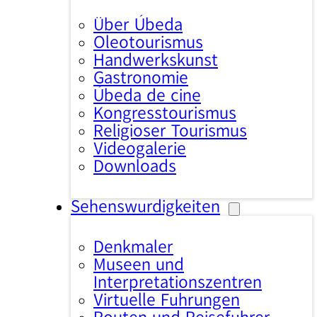
Über Úbeda
Oleotourismus
Handwerkskunst
Gastronomie
Úbeda de cine
Kongresstourismus
Religiöser Tourismus
Videogalerie
Downloads
Sehenswürdigkeiten
Denkmäler
Museen und
Interpretationszentren
Virtuelle Führungen