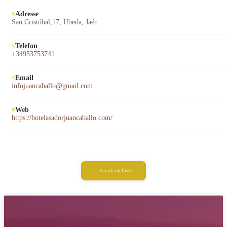
Adresse
San Cristóbal,17, Úbeda, Jaén
Telefon
+34953753741
Email
infojuancaballo@gmail.com
Web
https://hotelasadorjuancaballo.com/
Zurück zur Liste