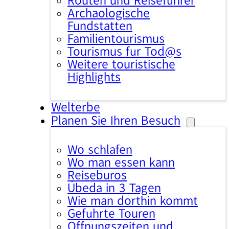
Routen und Reiseführer
Archäologische
Fundstätten
Familientourismus
Tourismus für Tod@s
Weitere touristische
Highlights
Welterbe
Planen Sie Ihren Besuch
Wo schlafen
Wo man essen kann
Reisebüros
Úbeda in 3 Tagen
Wie man dorthin kommt
Geführte Touren
Öffnungszeiten und