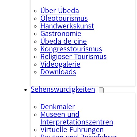
Über Úbeda
Oleotourismus
Handwerkskunst
Gastronomie
Úbeda de cine
Kongresstourismus
Religiöser Tourismus
Videogalerie
Downloads
Sehenswürdigkeiten
Denkmäler
Museen und
Interpretationszentren
Virtuelle Führungen