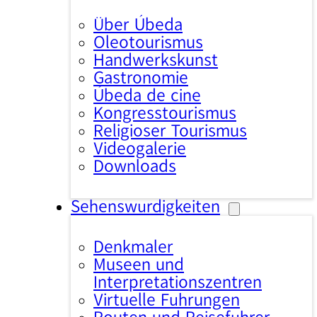
Über Úbeda
Oleotourismus
Handwerkskunst
Gastronomie
Úbeda de cine
Kongresstourismus
Religiöser Tourismus
Videogalerie
Downloads
Sehenswürdigkeiten
Denkmäler
Museen und
Interpretationszentren
Virtuelle Führungen