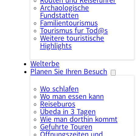
Routen und Reiseführer
Archäologische
Fundstätten
Familientourismus
Tourismus für Tod@s
Weitere touristische
Highlights
Welterbe
Planen Sie Ihren Besuch
Wo schlafen
Wo man essen kann
Reisebüros
Úbeda in 3 Tagen
Wie man dorthin kommt
Geführte Touren
Öffnungszeiten und