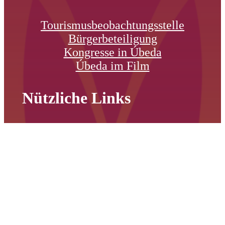
Tourismusbeobachtungsstelle
Bürgerbeteiligung
Kongresse in Úbeda
Úbeda im Film
Nützliche Links
www.ubeda.es
www.festmuve.com
www.festivaldeubeda.com
Folge uns auf: