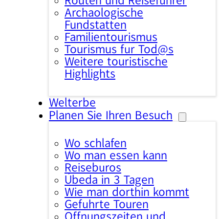
Routen und Reiseführer
Archäologische
Fundstätten
Familientourismus
Tourismus für Tod@s
Weitere touristische
Highlights
Welterbe
Planen Sie Ihren Besuch
Wo schlafen
Wo man essen kann
Reisebüros
Úbeda in 3 Tagen
Wie man dorthin kommt
Geführte Touren
Öffnungszeiten und