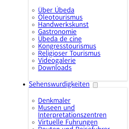
Über Úbeda
Oleotourismus
Handwerkskunst
Gastronomie
Úbeda de cine
Kongresstourismus
Religiöser Tourismus
Videogalerie
Downloads
Sehenswürdigkeiten
Denkmäler
Museen und
Interpretationszentren
Virtuelle Führungen