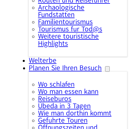
Routen und Reiseführer
Archäologische
Fundstätten
Familientourismus
Tourismus für Tod@s
Weitere touristische
Highlights
Welterbe
Planen Sie Ihren Besuch
Wo schlafen
Wo man essen kann
Reisebüros
Úbeda in 3 Tagen
Wie man dorthin kommt
Geführte Touren
Öffnungszeiten und