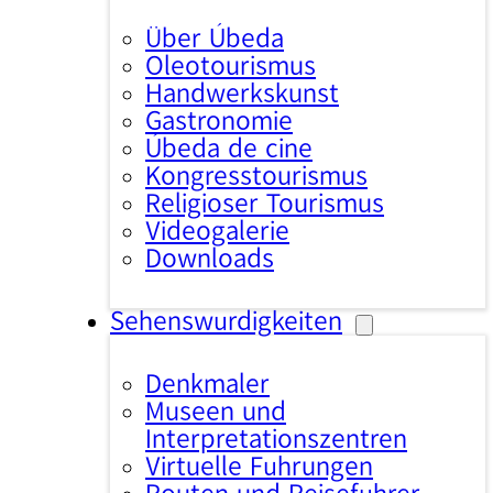
Über Úbeda
Oleotourismus
Handwerkskunst
Gastronomie
Úbeda de cine
Kongresstourismus
Religiöser Tourismus
Videogalerie
Downloads
Sehenswürdigkeiten
Denkmäler
Museen und
Interpretationszentren
Virtuelle Führungen