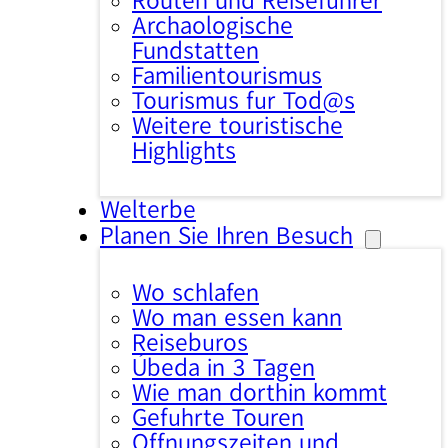
Routen und Reiseführer
Archäologische
Fundstätten
Familientourismus
Tourismus für Tod@s
Weitere touristische
Highlights
Welterbe
Planen Sie Ihren Besuch
Wo schlafen
Wo man essen kann
Reisebüros
Úbeda in 3 Tagen
Wie man dorthin kommt
Geführte Touren
Öffnungszeiten und