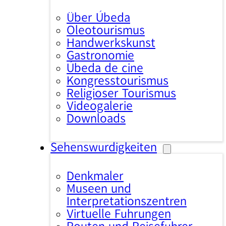
Über Úbeda
Oleotourismus
Handwerkskunst
Gastronomie
Úbeda de cine
Kongresstourismus
Religiöser Tourismus
Videogalerie
Downloads
Sehenswürdigkeiten
Denkmäler
Museen und
Interpretationszentren
Virtuelle Führungen