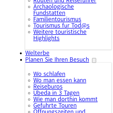
Routen und Reiseführer
Archäologische
Fundstätten
Familientourismus
Tourismus für Tod@s
Weitere touristische
Highlights
Welterbe
Planen Sie Ihren Besuch
Wo schlafen
Wo man essen kann
Reisebüros
Úbeda in 3 Tagen
Wie man dorthin kommt
Geführte Touren
Öffnungszeiten und