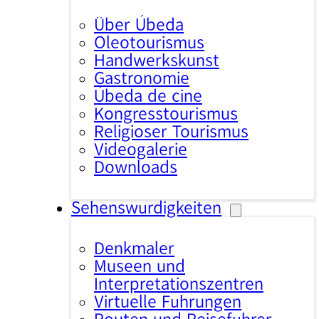
Über Úbeda
Oleotourismus
Handwerkskunst
Gastronomie
Úbeda de cine
Kongresstourismus
Religiöser Tourismus
Videogalerie
Downloads
Sehenswürdigkeiten
Denkmäler
Museen und
Interpretationszentren
Virtuelle Führungen