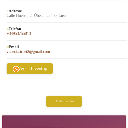
Adresse
Calle Huelva, 2, Úbeda, 23400, Jaén
Telefon
+34953755813
Email
veneciastreet2@gmail.com
Ver en Inventrip
Zurück zur Liste