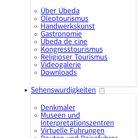
Über Úbeda
Oleotourismus
Handwerkskunst
Gastronomie
Úbeda de cine
Kongresstourismus
Religiöser Tourismus
Videogalerie
Downloads
Sehenswürdigkeiten
Denkmäler
Museen und
Interpretationszentren
Virtuelle Führungen