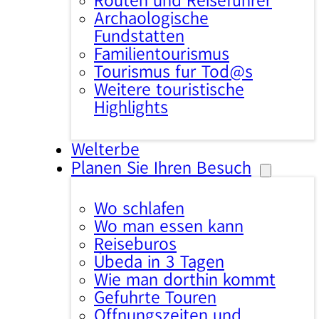
Routen und Reiseführer
Archäologische
Fundstätten
Familientourismus
Tourismus für Tod@s
Weitere touristische
Highlights
Welterbe
Planen Sie Ihren Besuch
Wo schlafen
Wo man essen kann
Reisebüros
Úbeda in 3 Tagen
Wie man dorthin kommt
Geführte Touren
Öffnungszeiten und