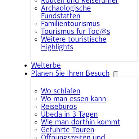
Routen und Reiseführer
Archäologische
Fundstätten
Familientourismus
Tourismus für Tod@s
Weitere touristische
Highlights
Welterbe
Planen Sie Ihren Besuch
Wo schlafen
Wo man essen kann
Reisebüros
Úbeda in 3 Tagen
Wie man dorthin kommt
Geführte Touren
Öffnungszeiten und