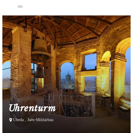
Uhrenturm
Úbeda , Jaén
•
Militärbau