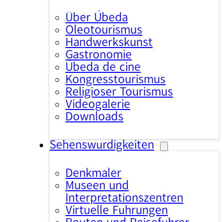
Über Úbeda
Oleotourismus
Handwerkskunst
Gastronomie
Úbeda de cine
Kongresstourismus
Religiöser Tourismus
Videogalerie
Downloads
Sehenswürdigkeiten
Denkmäler
Museen und
Interpretationszentren
Virtuelle Führungen