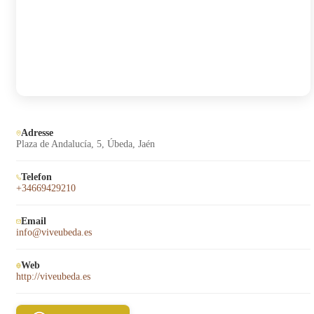
Adresse
Plaza de Andalucía, 5, Úbeda, Jaén
Telefon
+34669429210
Email
info@viveubeda.es
Web
http://viveubeda.es