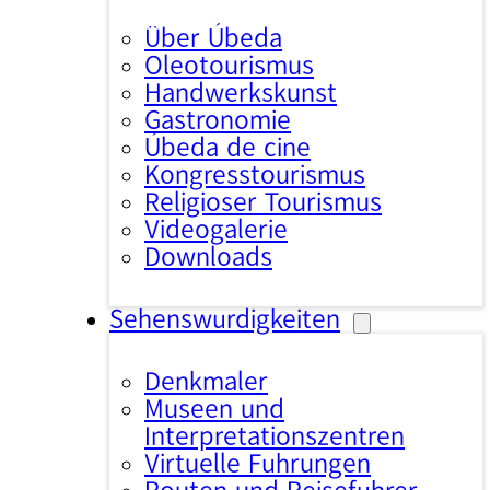
Über Úbeda
Oleotourismus
Handwerkskunst
Gastronomie
Úbeda de cine
Kongresstourismus
Religiöser Tourismus
Videogalerie
Downloads
Sehenswürdigkeiten
Denkmäler
Museen und
Interpretationszentren
Virtuelle Führungen