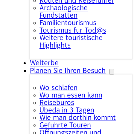
Routen und Reiseführer
Archäologische
Fundstätten
Familientourismus
Tourismus für Tod@s
Weitere touristische
Highlights
Welterbe
Planen Sie Ihren Besuch
Wo schlafen
Wo man essen kann
Reisebüros
Úbeda in 3 Tagen
Wie man dorthin kommt
Geführte Touren
Öffnungszeiten und