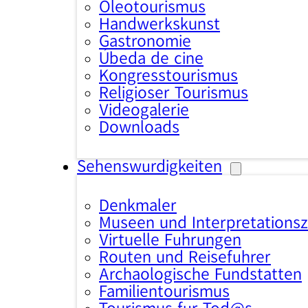
Oleotourismus
Handwerkskunst
Gastronomie
Úbeda de cine
Kongresstourismus
Religiöser Tourismus
Videogalerie
Downloads
Sehenswürdigkeiten
Denkmäler
Museen und Interpretations
Virtuelle Führungen
Routen und Reiseführer
Archäologische Fundstätten
Familientourismus