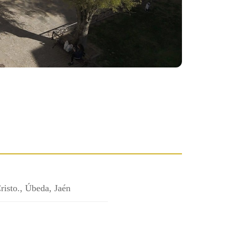
risto., Úbeda, Jaén