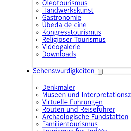
Oleotourismus
Handwerkskunst
Gastronomie
Úbeda de cine
Kongresstourismus
Religiöser Tourismus
Videogalerie
Downloads
Sehenswürdigkeiten
Denkmäler
Museen und Interpretations
Virtuelle Führungen
Routen und Reiseführer
Archäologische Fundstätten
Familientourismus