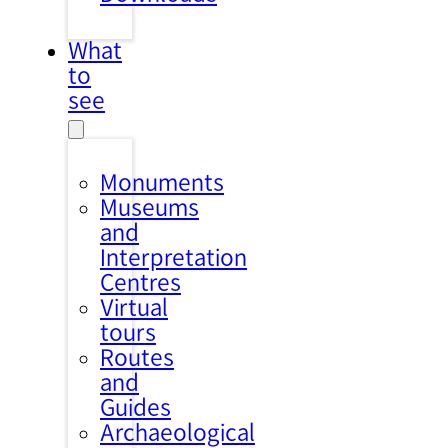
What
to
see
Monuments
Museums
and
Interpretation
Centres
Virtual
tours
Routes
and
Guides
Archaeological