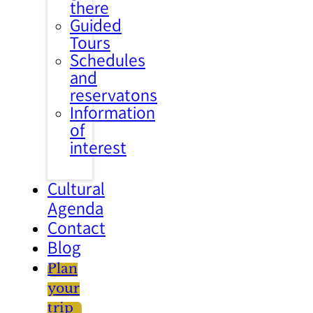
there
Guided
Tours
Schedules
and
reservatons
Information
of
interest
Cultural
Agenda
Contact
Blog
Plan
your
trip