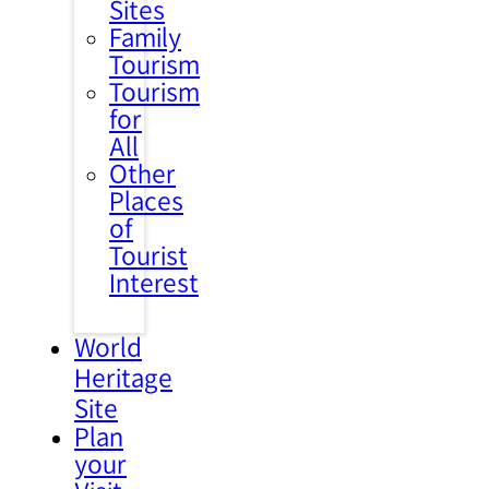
Sites
Family
Tourism
Tourism
for
All
Other
Places
of
Tourist
Interest
World
Heritage
Site
Plan
your