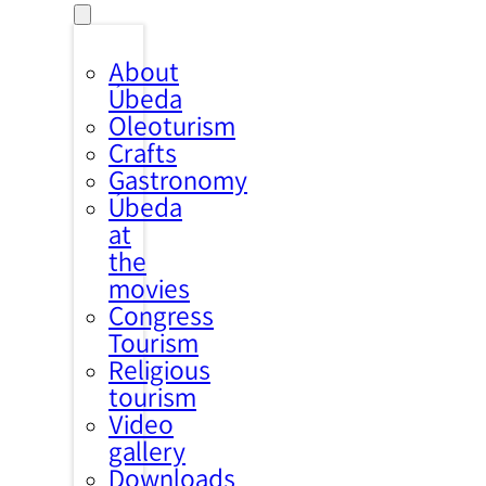
About
Úbeda
Oleoturism
Crafts
Gastronomy
Úbeda
at
the
movies
Congress
Tourism
Religious
tourism
Video
gallery
Downloads