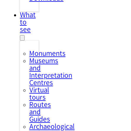
What
to
see
Monuments
Museums
and
Interpretation
Centres
Virtual
tours
Routes
and
Guides
Archaeological