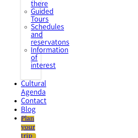
there
Guided
Tours
Schedules
and
reservatons
Information
of
interest
Cultural
Agenda
Contact
Blog
Plan
your
trip