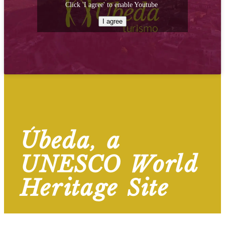
Click 'I agree' to enable Youtube
I agree
Úbeda, a
UNESCO World
Heritage Site