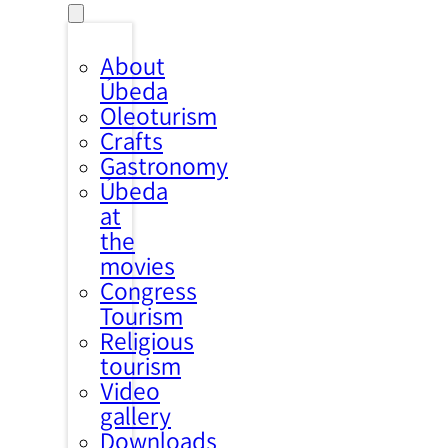
About
Úbeda
Oleoturism
Crafts
Gastronomy
Úbeda
at
the
movies
Congress
Tourism
Religious
tourism
Video
gallery
Downloads