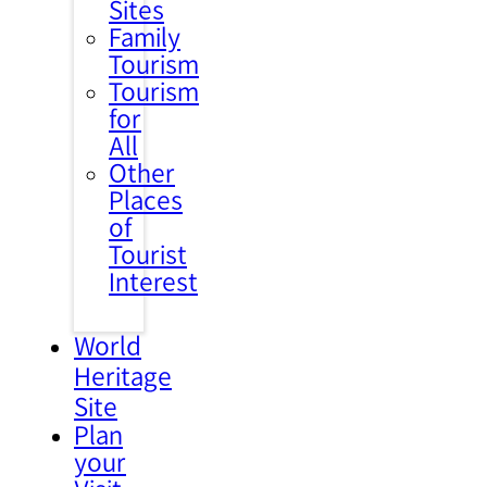
Sites
Family
Tourism
Tourism
for
All
Other
Places
of
Tourist
Interest
World
Heritage
Site
Plan
your