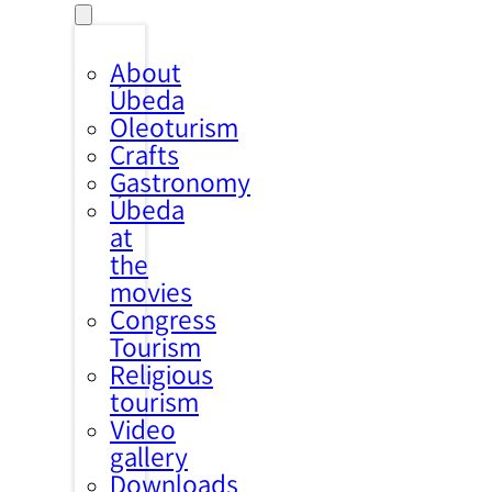
About
Úbeda
Oleoturism
Crafts
Gastronomy
Úbeda
at
the
movies
Congress
Tourism
Religious
tourism
Video
gallery
Downloads