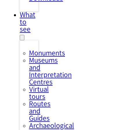
What
to
see
Monuments
Museums
and
Interpretation
Centres
Virtual
tours
Routes
and
Guides
Archaeological