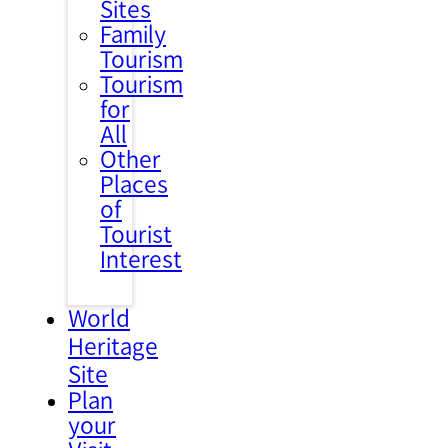
Sites
Family
Tourism
Tourism
for
All
Other
Places
of
Tourist
Interest
World
Heritage
Site
Plan
your