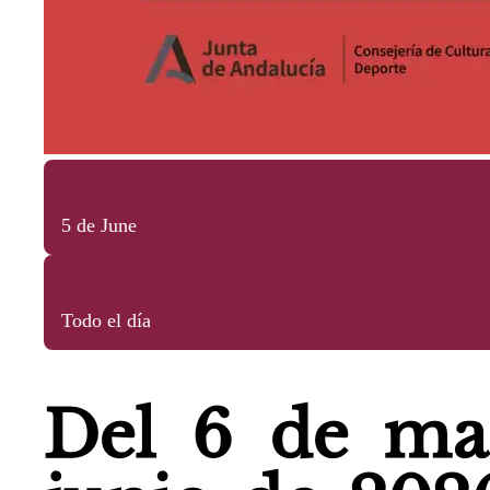
5 de June
Todo el día
Del 6 de ma