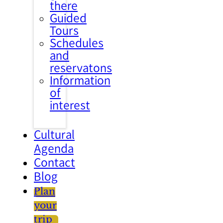
there
Guided
Tours
Schedules
and
reservatons
Information
of
interest
Cultural
Agenda
Contact
Blog
Plan
your
trip