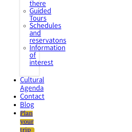
there
Guided
Tours
Schedules
and
reservatons
Information
of
interest
Cultural
Agenda
Contact
Blog
Plan
your
trip