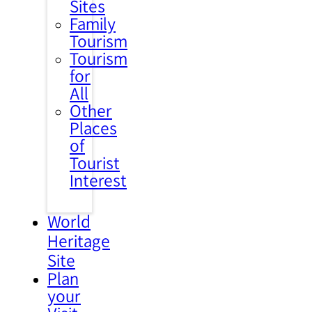
Sites
Family
Tourism
Tourism
for
All
Other
Places
of
Tourist
Interest
World
Heritage
Site
Plan
your