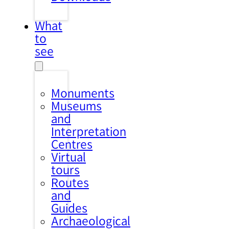
What
to
see
Monuments
Museums
and
Interpretation
Centres
Virtual
tours
Routes
and
Guides
Archaeological