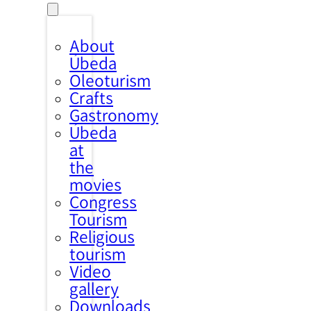
About
Úbeda
Oleoturism
Crafts
Gastronomy
Úbeda
at
the
movies
Congress
Tourism
Religious
tourism
Video
gallery
Downloads