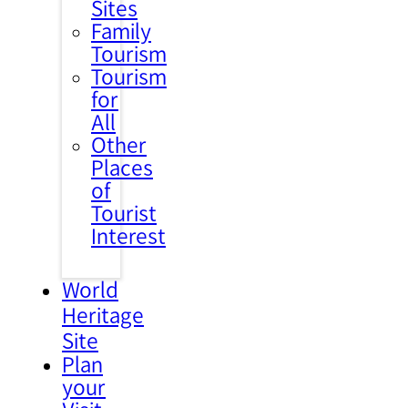
Sites
Family
Tourism
Tourism
for
All
Other
Places
of
Tourist
Interest
World
Heritage
Site
Plan
your