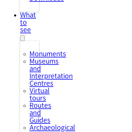
What
to
see
Monuments
Museums
and
Interpretation
Centres
Virtual
tours
Routes
and
Guides
Archaeological