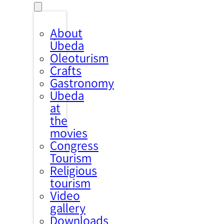
About
Úbeda
Oleoturism
Crafts
Gastronomy
Úbeda
at
the
movies
Congress
Tourism
Religious
tourism
Video
gallery
Downloads