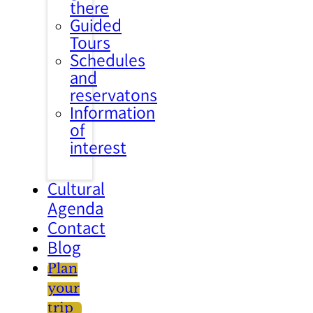
there
Guided
Tours
Schedules
and
reservatons
Information
of
interest
Cultural
Agenda
Contact
Blog
Plan
your
trip