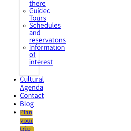
there
Guided
Tours
Schedules
and
reservatons
Information
of
interest
Cultural
Agenda
Contact
Blog
Plan
your
trip