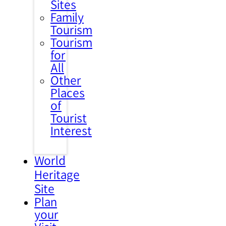
Sites
Family
Tourism
Tourism
for
All
Other
Places
of
Tourist
Interest
World
Heritage
Site
Plan
your