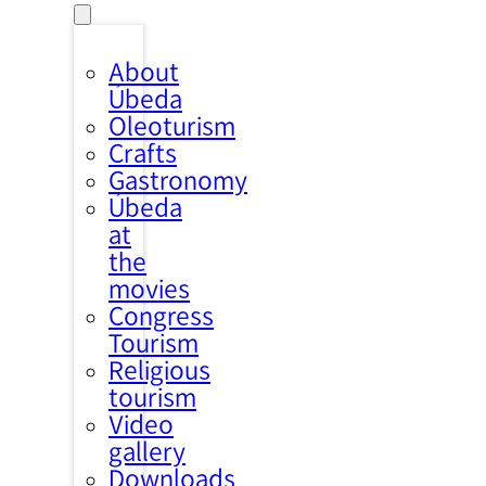
About
Úbeda
Oleoturism
Crafts
Gastronomy
Úbeda
at
the
movies
Congress
Tourism
Religious
tourism
Video
gallery
Downloads