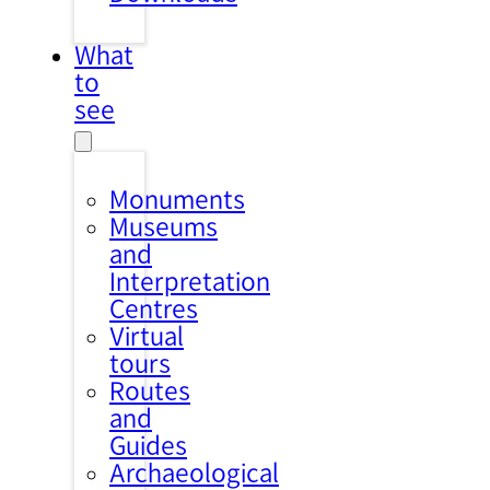
What
to
see
Monuments
Museums
and
Interpretation
Centres
Virtual
tours
Routes
and
Guides
Archaeological