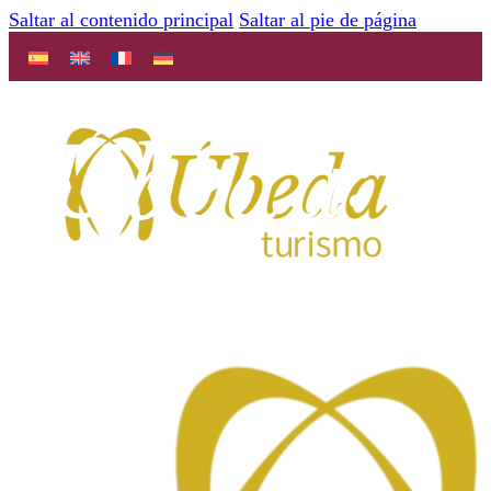
Saltar al contenido principal
Saltar al pie de página
Úbeda:
Descubre tu