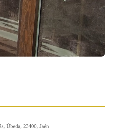
ás, Úbeda, 23400, Jaén