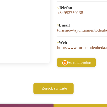
Telefon
+34953750138
Email
turismo@ayuntamientodeub
Web
http://www.turismodeubeda
Ver en Inventrip
Zurück zur Liste