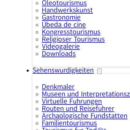
Oleotourismus
Handwerkskunst
Gastronomie
Úbeda de cine
Kongresstourismus
Religiöser Tourismus
Videogalerie
Downloads
Sehenswürdigkeiten
Denkmäler
Museen und Interpretations
Virtuelle Führungen
Routen und Reiseführer
Archäologische Fundstätten
Familientourismus