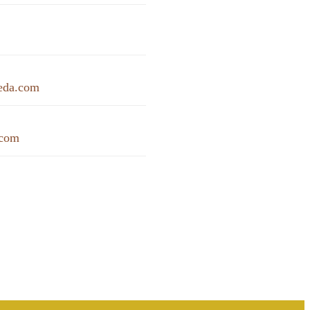
eda.com
.com