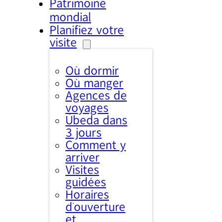
Patrimoine
mondial
Planifiez votre
visite
Où dormir
Où manger
Agences de
voyages
Úbeda dans
3 jours
Comment y
arriver
Visites
guidées
Horaires
d’ouverture
et