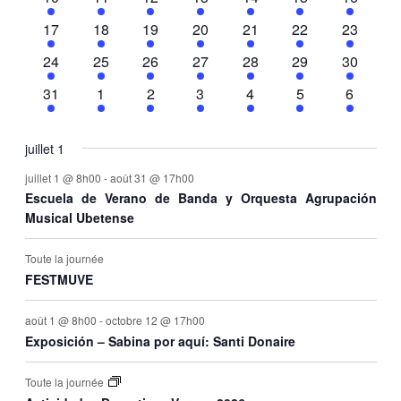
Évènements
évènements
évènements
évènements
évènements
évènements
évènements
évèneme
de
5
6
5
6
5
4
3
17
18
19
20
21
22
23
évènements
évènements
évènements
évènements
évènements
évènements
évèneme
6
7
6
7
5
7
5
24
25
26
27
28
29
30
vu
évènements
évènements
évènements
évènements
évènements
évènements
évèneme
7
10
10
11
9
7
5
31
1
2
3
4
5
6
évènements
évènements
évènements
évènements
évènements
évènements
évèneme
Év
juillet 1
juillet 1 @ 8h00
-
août 31 @ 17h00
Escuela de Verano de Banda y Orquesta Agrupación
Musical Ubetense
Toute la journée
FESTMUVE
août 1 @ 8h00
-
octobre 12 @ 17h00
Exposición – Sabina por aquí: Santi Donaire
Toute la journée