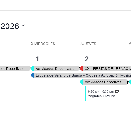
gación
o 2026
ona
ndario
S
X
MIÉRCOLES
J
JUEVES
ueda
2
4
1
2
nto,
eventos,
eventos,
Actividades Deportivas Verano 2026
Actividades Deportivas Verano 2026
XXIII FIESTAS DEL RENAC
Escuela de Verano de Banda y Orquesta Agrupación Music
Actividades Deportivas Verano 2026
9:30 am
-
9:30 pm
Yoglates Gratuito
tos
s