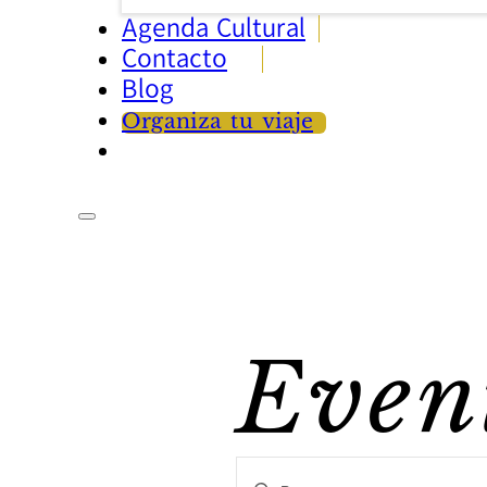
Agenda Cultural
Contacto
Blog
Organiza tu viaje
Even
Introduce