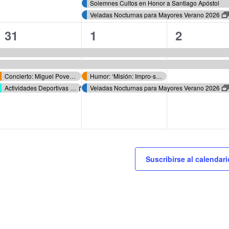
Solemnes Cultos en Honor a Santiago Apóstol
Veladas Nocturnas para Mayores Verano 2026
4
4
3
31
1
2
eventos,
eventos,
eventos,
Concierto: Miguel Poveda ‘Gira 15 Aniversario – Coplas del Querer’ – Festival de Música de Verano de Úbeda ‘FESTMUVE’
Humor: ‘Misión: Impro-sible’ de Aguilera y Mení – Festival de Música de Verano de Úbeda ‘FESTMUVE’
Actividades Deportivas Verano 2026
Veladas Nocturnas para Mayores Verano 2026
Suscribirse al calendari