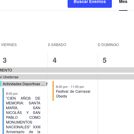
Buscar Eventos
Mes
d
v
d
E
V
VIERNES
S
SÁBADO
D
DOMINGO
4
3
2
3
4
5
eventos,
eventos,
eventos,
IMIENTO
al Ubetense
Actividades Deportivas Verano 2026
8:00 pm
-
11:00 pm
Festival de Carnaval
8:00 pm
Úbeda
“CIEN AÑOS DE
MEMORIA: SANTA
MARÍA, SAN
NICOLÁS Y SAN
PABLO COMO
MONUMENTOS
NACIONALES” XXIII
Aniversario de la