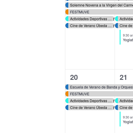
Solemne Novena a la Virgen del Carm
FESTMUVE
Actividades Deportivas Verano 2026
Cine de Verano Úbeda 2026
9:30 
Yoglat
4
5
20
21
eventos,
eve
Escuela de Verano de Banda y Orques
FESTMUVE
Actividades Deportivas Verano 2026
Cine de Verano Úbeda 2026
9:30 
Yoglat