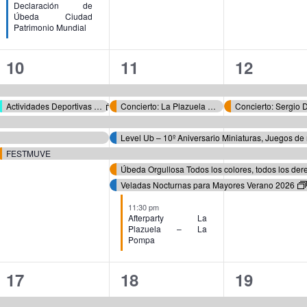
Declaración de
Úbeda Ciudad
Patrimonio Mundial
5
8
7
10
11
12
eventos,
eventos,
eventos,
Actividades Deportivas Verano 2026
Concierto: La Plazuela – Festival de Música de Verano de Úbeda ‘FESTMUVE’
FESTMUVE
Úbeda Orgullosa Todos los colores, todos los der
Veladas Nocturnas para Mayores Verano 2026
11:30 pm
Afterparty La
Plazuela – La
Pompa
4
5
3
17
18
19
eventos,
eventos,
eventos,