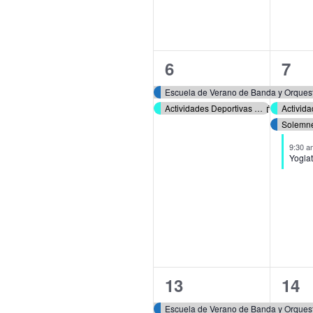
de
Even
2
4
6
7
eventos,
eve
Escuela de Verano de Banda y Orques
Actividades Deportivas Verano 2026
Solemne
9:30 
Yoglat
5
6
13
14
eventos,
eve
Escuela de Verano de Banda y Orques