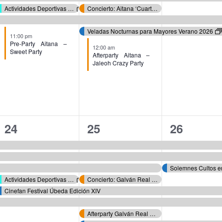
Actividades Deportivas Verano 2026
Concierto: Aitana ‘Cuarto Azul World Tour’ – Festival de Música de Verano de Úbeda ‘FESTMUVE’
Veladas Nocturnas para Mayores Verano 2026
11:00 pm
Pre-Party Aitana –
12:00 am
Sweet Party
Afterparty Aitana –
Jaleoh Crazy Party
6
9
7
24
25
26
eventos,
eventos,
eventos,
Actividades Deportivas Verano 2026
Concierto: Galván Real – Festival de Música de Verano de Úbeda ‘FESTMUVE’
Cinefan Festival Úbeda Edición XIV
Afterparty Galván Real – Flow Menco