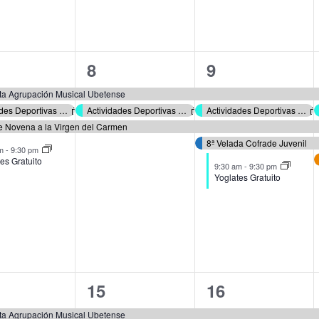
tos
3
5
8
9
ntos,
eventos,
eventos,
ta Agrupación Musical Ubetense
Actividades Deportivas Verano 2026
Actividades Deportivas Verano 2026
Actividades Deportivas Verano 2026
 Novena a la Virgen del Carmen
8ª Velada Cofrade Juvenil
am
-
9:30 pm
es Gratuito
9:30 am
-
9:30 pm
Yoglates Gratuito
5
6
15
16
ntos,
eventos,
eventos,
ta Agrupación Musical Ubetense