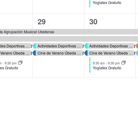
Yoglates Gratuito
4
5
29
30
ntos,
eventos,
eventos,
ta Agrupación Musical Ubetense
Actividades Deportivas Verano 2026
Actividades Deportivas Verano 2026
Actividades Deportivas Verano 2026
Cine de Verano Úbeda 2026
Cine de Verano Úbeda 2026
Cine de Verano Úbeda 2026
am
-
9:30 pm
9:30 am
-
9:30 pm
es Gratuito
Yoglates Gratuito