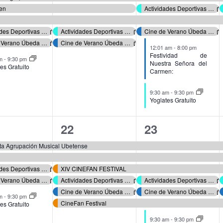
en
Actividades Deportivas Verano 2026
Actividades Deportivas Verano 2026
Actividades Deportivas Verano 2026
Cine de Verano Úbeda 2026
Cine de Verano Úbeda 2026
Cine de Verano Úbeda 2026
12:01 am
-
8:00 pm
Festividad de
am
-
9:30 pm
Nuestra Señora del
es Gratuito
Carmen:
9:30 am
-
9:30 pm
Yoglates Gratuito
6
7
22
23
ntos,
eventos,
eventos,
ta Agrupación Musical Ubetense
Actividades Deportivas Verano 2026
XIV CINEFAN FESTIVAL
Cine de Verano Úbeda 2026
Actividades Deportivas Verano 2026
Actividades Deportivas Verano 2026
Cine de Verano Úbeda 2026
Cine de Verano Úbeda 2026
am
-
9:30 pm
CineFan Festival
es Gratuito
9:30 am
-
9:30 pm